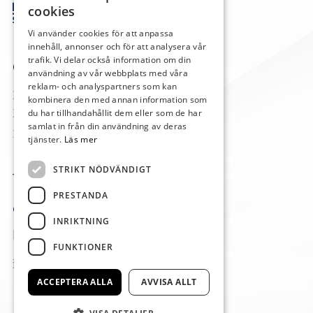
cookies
Vi använder cookies för att anpassa
innehåll, annonser och för att analysera vår
trafik. Vi delar också information om din
Om oss
användning av vår webbplats med våra
reklam- och analyspartners som kan
Mysinge Stenhuggeri AB
kombinera den med annan information som
Mysinge 105
du har tillhandahållit dem eller som de har
samlat in från din användning av deras
386 60 Mörbylånga
tjänster.
Läs mer
STRIKT NÖDVÄNDIGT
Telefon
PRESTANDA
0485-40593
INRIKTNING
E-post
FUNKTIONER
info@mysingesten.se
ACCEPTERA ALLA
AVVISA ALLT