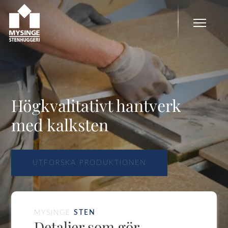
Högkvalitativt hantverk
med kalksten
UTFORSKA PRODUKTIONEN
MYSINGE
STEN
Detaljer som gör