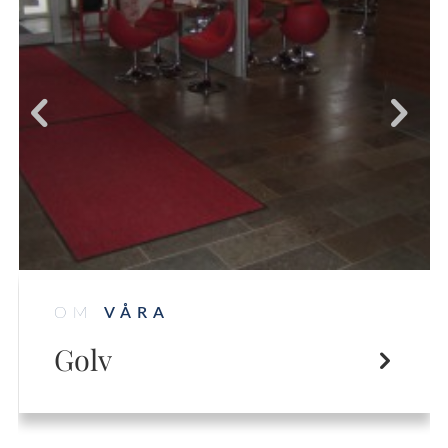
OM
VÅRA
Golv