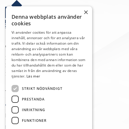
×
Denna webbplats använder
cookies
Vi använder cookies för att anpassa
innehåll, annonser och för att analysera vår
trafik. Vi delar också information om din
Om oss
användning av vår webbplats med våra
reklam- och analyspartners som kan
Mysinge Stenhuggeri AB
kombinera den med annan information som
Mysinge 105
du har tillhandahållit dem eller som de har
samlat in från din användning av deras
386 60 Mörbylånga
tjänster.
Läs mer
STRIKT NÖDVÄNDIGT
Telefon
PRESTANDA
0485-40593
INRIKTNING
E-post
FUNKTIONER
info@mysingesten.se