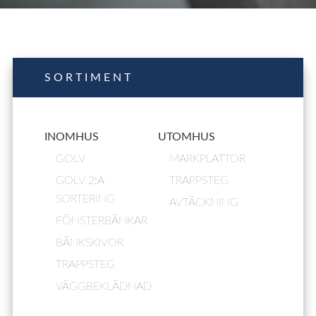
SORTIMENT
INOMHUS
UTOMHUS
GOLV
MARKPLATTOR
GOLV 2:A
TRAPPSTEG
SORTERING
AVTÄCKNING
FÖNSTERBÄNKAR
BÄNKSKIVOR
TRAPPSTEG
VÄGGBEKLÄDNAD