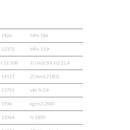
andard
Enhet/Unit
 1926
MPa 186
 12372
MPa 15,9
N 52 108
1) cm3/50cm2 21,4
 14157
2) mm3 21802
 13755
vikt % 0,9
 1936
kg/m3 2640
 13364
N 1850