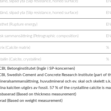
ånd, slipad yta (Slip resistance, honed surface)
EN
ånd, slipad yta (Slip resistance, honed surface)
EN
asthet (Rupture energy)
EN
isk sammansättning (Petrographic composition)
EN
rix (Calcite matrix)
%
stallin (Calcite, crystalline)
%
CBI, Betonginstitutet (Ingår i SP-koncernen)
CBI, Swedish Cement and Concrete Research Institute (part of t
ineralsammansättning, huvudmineral och ev. skal och skelett s.k
lina kalciten utgörs av fossil. 57 % of the crystalline calcite is m
ksbaserad (Based on thickness measurement)
erad (Based on weight measurement)