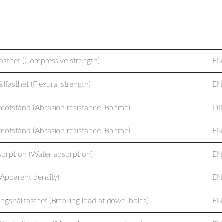
egenskaper (Technical Properties)
St
fasthet (Compressive strength)
EN
llfasthet (Flexural strength)
EN
motstånd (Abrasion resistance, Böhme)
DI
motstånd (Abrasion resistance, Böhme)
EN
sorption (Water absorption)
EN
(Apparent density)
EN
ingshållfasthet (Breaking load at dowel holes)
EN