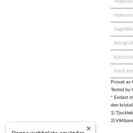
Halkmotst
Halkmotst
Slaghållf
Petrograf
Kalcit mat
Kalcit, kri
Provat av 
Tested by 
* Endast m
den kristal
1) Tjockle
2) Viktbas
×