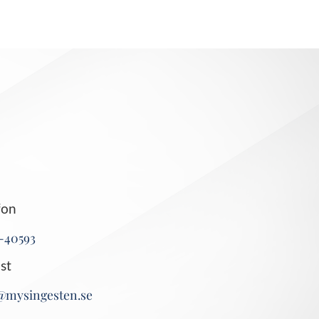
fon
-40593
st
@mysingesten.se