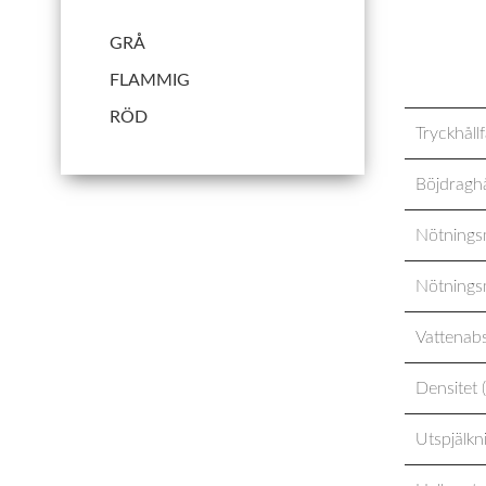
GRÅ
FLAMMIG
Tekniska 
RÖD
Tryckhåll
Böjdraghå
Nötnings
Nötnings
Vattenab
Densitet 
Utspjälkn