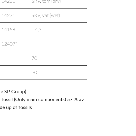
 14231
SRV, torr (dry)
 14231
SRV, våt (wet)
 14158
J 4,3
 12407*
70
30
he SP Group)
. fossil (Only main components) 57 % av
ade up of fossils