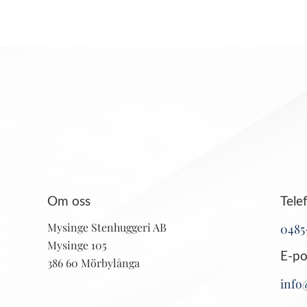
Om oss
Tele
Mysinge Stenhuggeri AB
0485
Mysinge 105
E-po
386 60 Mörbylånga
info